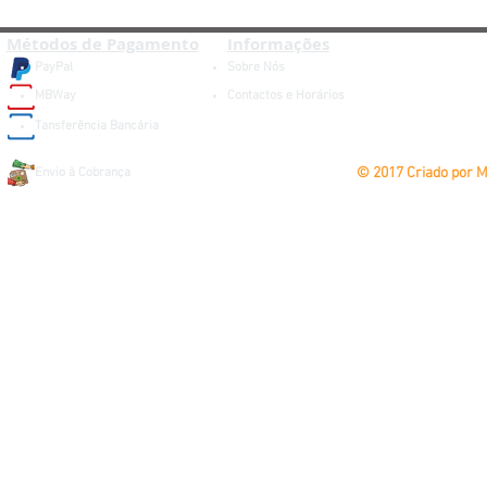
Métodos de Pagamento
Informações
PayPal
Sobre Nós
MBWay
Contactos e Horários
Tansferência Bancária
© 2017 Criado por 
Envio à Cobrança